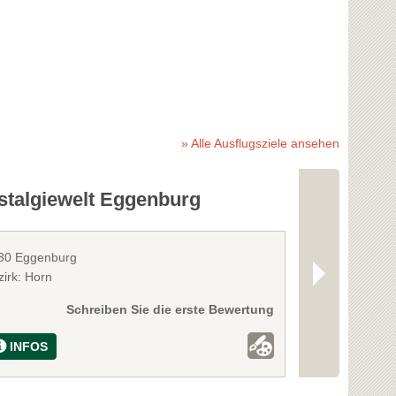
» Alle Ausflugsziele ansehen
stalgiewelt Eggenburg
Der Helde
30 Eggenburg
3704 Kleinwetz
zirk: Horn
Bezirk: Hollabr
Schreiben Sie die erste Bewertung
INFOS
INFOS