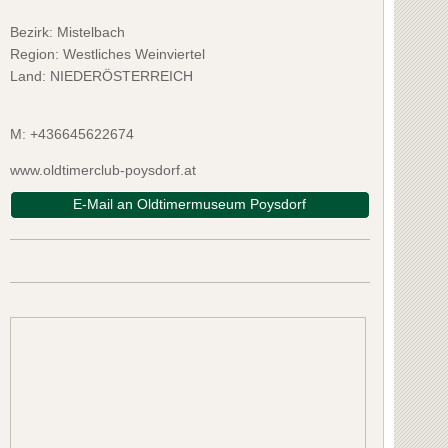
Bezirk:
Mistelbach
Region: Westliches Weinviertel
Land: NIEDERÖSTERREICH
M: +436645622674
www.oldtimerclub-poysdorf.at
E-Mail an Oldtimermuseum Poysdorf