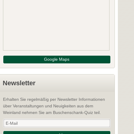
eingut Oppenauer
Weingut Tau
oysdorf
2170 Poysdorf
: Mistelbach
Bezirk: Mistelbach
Schreiben Sie die erste Bewertung
Schr
NFOS
INFOS
Google Maps
Newsletter
Erhalten Sie regelmäßig per Newsletter Informationen
über Veranstaltungen und Neuigkeiten aus dem
Weinland nehmen Sie am Buschenschank-Quiz teil.