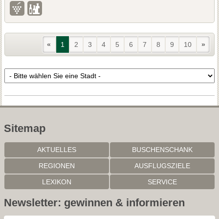
«
1
2
3
4
5
6
7
8
9
10
»
Sitemap
AKTUELLES
BUSCHENSCHANK
REGIONEN
AUSFLUGSZIELE
LEXIKON
SERVICE
Newsletter: gewinnen & informieren