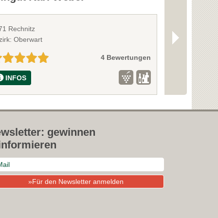
71 Rechnitz
7304 Nebersdo
zirk: Oberwart
Bezirk: Oberpul
4 Bewertungen
INFOS
INFOS
wsletter: gewinnen
informieren
»Für den Newsletter anmelden