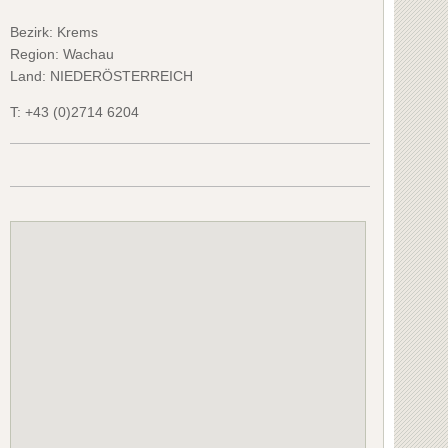
Bezirk:
Krems
Region: Wachau
Land: NIEDERÖSTERREICH
T:
+43 (0)2714 6204