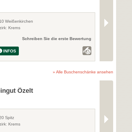
10 Weißenkirchen
3512 Mautern
zirk: Krems
Bezirk: Krems
Schreiben Sie die erste Bewertung
INFOS
INFOS
» Alle Buschenschänke ansehen
ingut Özelt
Wein- u. O
Matthias G
20 Spitz
3602 Rührsdor
zirk: Krems
Bezirk: Krems