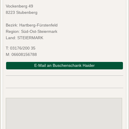
Vockenberg 49
8223 Stubenberg
Bezirk:
Hartberg-Fürstenfeld
Region: Süd-Ost-Steiermark
Land: STEIERMARK
T:
03176/200 35
M:
06608156788
E-Mail an Buschenschank Haider