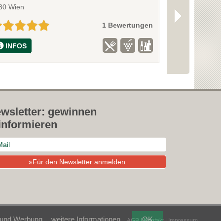
30 Wien
1 Bewertungen
INFOS
wsletter: gewinnen
informieren
»Für den Newsletter anmelden
t und Werbung.
weitere Informationen
OK
AGB
|
Kontakt
|
Impressum