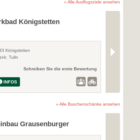
» Alle Ausflugsziele ansehen
rkbad Königstetten
Perlen- un
Weinvierte
33 Königstetten
2100 Stetten
irk: Tulln
Bezirk: Korneu
Schreiben Sie die erste Bewertung
INFOS
INFOS
» Alle Buschenschänke ansehen
inbau Grausenburger