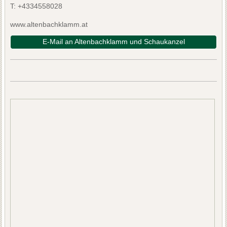
T:
+4334558028
www.altenbachklamm.at
E-Mail an Altenbachklamm und Schaukanzel