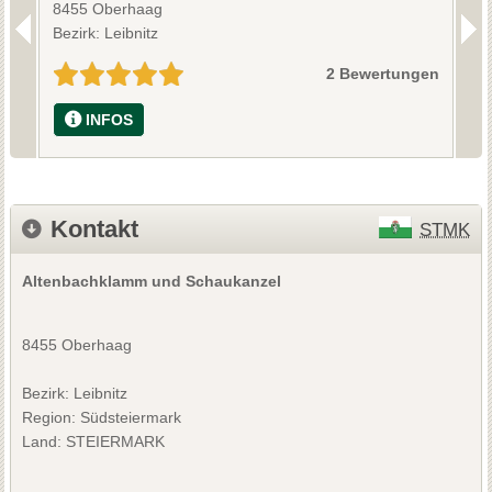
8455 Oberhaag
8
Bezirk: Leibnitz
B
2 Bewertungen
INFOS
Kontakt
STMK
Altenbachklamm und Schaukanzel
8455 Oberhaag
Bezirk:
Leibnitz
Region: Südsteiermark
Land: STEIERMARK