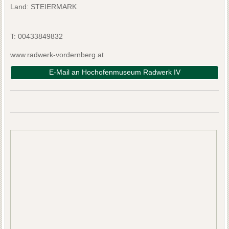
Land: STEIERMARK
T:
00433849832
www.radwerk-vordernberg.at
E-Mail an Hochofenmuseum Radwerk IV