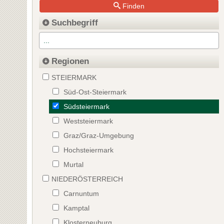
Finden
Suchbegriff
Regionen
STEIERMARK
Süd-Ost-Steiermark
Südsteiermark
Weststeiermark
Graz/Graz-Umgebung
Hochsteiermark
Murtal
NIEDERÖSTERREICH
Carnuntum
Kamptal
Klosterneuburg