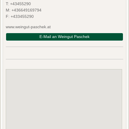
T:
+43455290
M:
+436649169794
F:
+433455290
www.weingut-paschek.at
E-Mail an Weingut Paschek