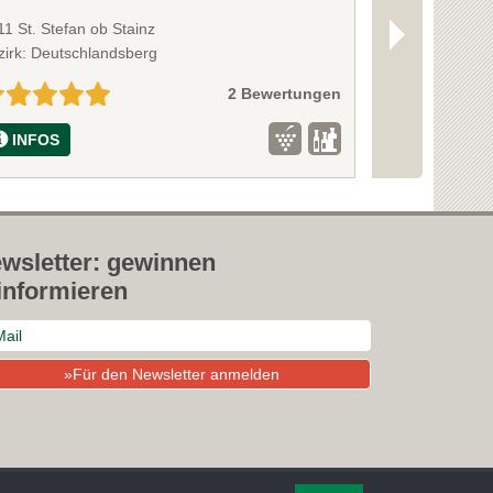
1 St. Stefan ob Stainz
8552 Eibiswald
zirk: Deutschlandsberg
Bezirk: Deutsc
2 Bewertungen
INFOS
INFOS
wsletter: gewinnen
informieren
»Für den Newsletter anmelden