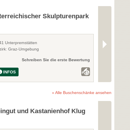
terreichischer Skulpturenpark
Luftfahrt
41 Unterpremstätten
8073 Feldkirch
zirk: Graz-Umgebung
Bezirk: Graz-
Schreiben Sie die erste Bewertung
INFOS
INFOS
» Alle Buschenschänke ansehen
ingut und Kastanienhof Klug
Gästezimm