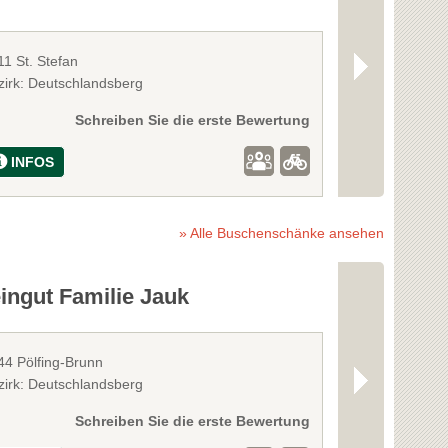
11 St. Stefan
8510 Stainz
zirk: Deutschlandsberg
Bezirk: Deutsc
Schreiben Sie die erste Bewertung
INFOS
INFOS
» Alle Buschenschänke ansehen
ingut Familie Jauk
Weingut H
44 Pölfing-Brunn
8563 Ligist
zirk: Deutschlandsberg
Bezirk: Voitsbe
Schreiben Sie die erste Bewertung