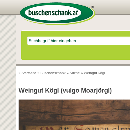
»
Startseite
»
Buschenschank
»
Suche
» Weingut Kögl
Weingut Kögl (vulgo Moarjörgl)