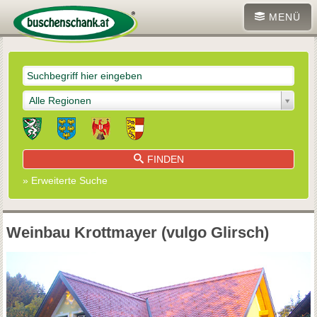
MENÜ
Alle Regionen
FINDEN
» Erweiterte Suche
Weinbau Krottmayer (vulgo Glirsch)