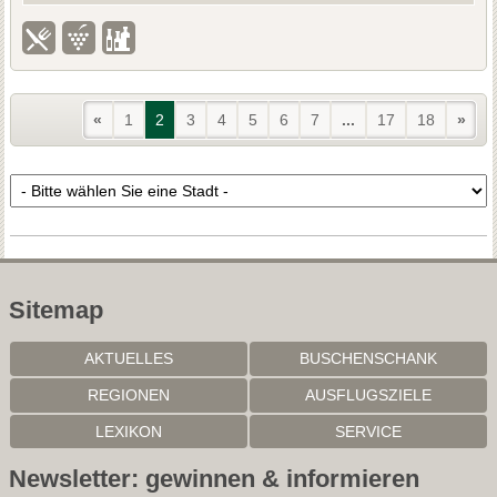
«
1
2
3
4
5
6
7
...
17
18
»
Sitemap
AKTUELLES
BUSCHENSCHANK
REGIONEN
AUSFLUGSZIELE
LEXIKON
SERVICE
Newsletter: gewinnen & informieren