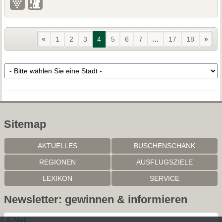
«
1
2
3
4
5
6
7
...
17
18
»
Sitemap
AKTUELLES
BUSCHENSCHANK
REGIONEN
AUSFLUGSZIELE
LEXIKON
SERVICE
Newsletter: gewinnen & informieren