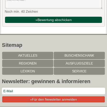
Noch min. 40 Zeichen
»Bewertung abschicken
Sitemap
AKTUELLES
BUSCHENSCHANK
REGIONEN
AUSFLUGSZIELE
LEXIKON
SERVICE
Newsletter: gewinnen & informieren
Mit der weiteren Nutzung dieser Website akzeptieren Sie die
»Für den Newsletter anmelden
Nutzung von Cookies für Analysen, personalisierten Inhalt und