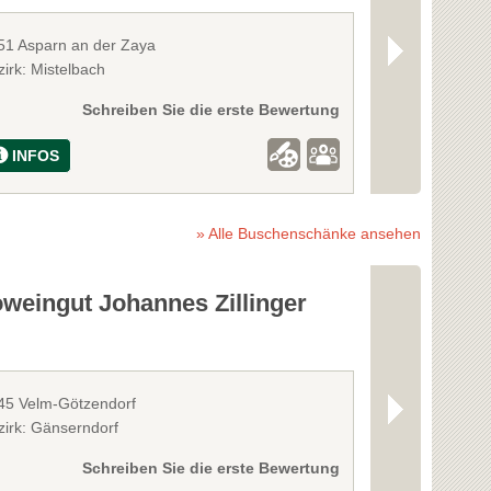
51 Asparn an der Zaya
2120 Wolkersd
irk: Mistelbach
Bezirk: Mistelb
Schreiben Sie die erste Bewertung
INFOS
INFOS
» Alle Buschenschänke ansehen
weingut Johannes Zillinger
Weinbau Ru
45 Velm-Götzendorf
2244 Spannbe
zirk: Gänserndorf
Bezirk: Gänser
Schreiben Sie die erste Bewertung