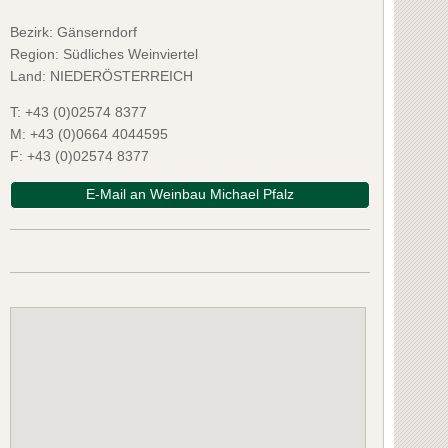
Bezirk:
Gänserndorf
Region: Südliches Weinviertel
Land: NIEDERÖSTERREICH
T:
+43 (0)02574 8377
M:
+43 (0)0664 4044595
F:
+43 (0)02574 8377
E-Mail an Weinbau Michael Pfalz