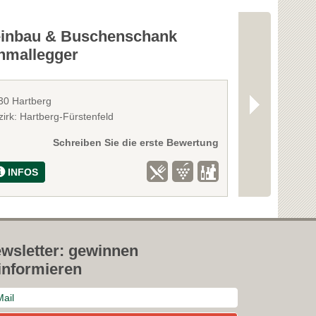
inbau & Buschenschank
Weingut &
hmallegger
30 Hartberg
8354 St. Anna 
irk: Hartberg-Fürstenfeld
Bezirk: Südost
Schreiben Sie die erste Bewertung
INFOS
INFOS
wsletter: gewinnen
informieren