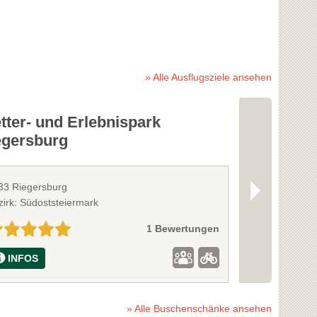
» Alle Ausflugsziele ansehen
tter- und Erlebnispark
Riegersbu
egersburg
33 Riegersburg
8333 Riegersb
zirk: Südoststeiermark
Bezirk: Südost
1 Bewertungen
INFOS
INFOS
» Alle Buschenschänke ansehen