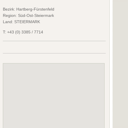
Bezirk:
Hartberg-Fürstenfeld
Region: Süd-Ost-Steiermark
Land: STEIERMARK
T:
+43 (0) 3385 / 7714