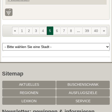
«
1
2
3
4
5
6
7
8
...
39
40
»
Sitemap
AKTUELLES
BUSCHENSCHANK
REGIONEN
AUSFLUGSZIELE
LEXIKON
SERVICE
Newsletter: gewinnen & informieren