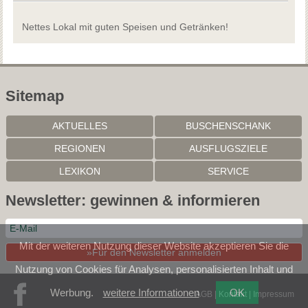
Nettes Lokal mit guten Speisen und Getränken!
Sitemap
AKTUELLES
BUSCHENSCHANK
REGIONEN
AUSFLUGSZIELE
LEXIKON
SERVICE
Newsletter: gewinnen & informieren
Mit der weiteren Nutzung dieser Website akzeptieren Sie die
»Für den Newsletter anmelden
Nutzung von Cookies für Analysen, personalisierten Inhalt und
Werbung.
weitere Informationen
OK
AGB
|
Kontakt
|
Impressum