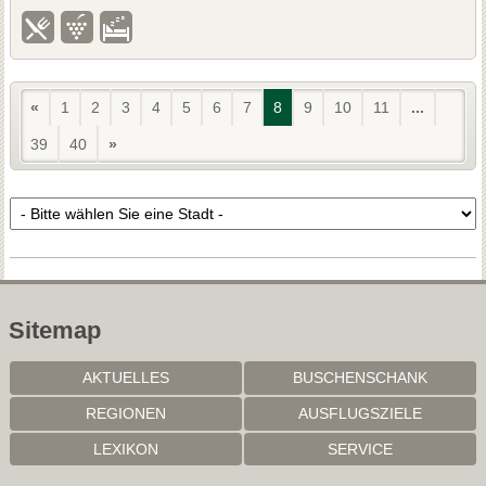
«
1
2
3
4
5
6
7
8
9
10
11
...
39
40
»
Sitemap
AKTUELLES
BUSCHENSCHANK
REGIONEN
AUSFLUGSZIELE
LEXIKON
SERVICE