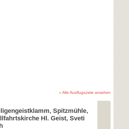
» Alle Ausflugsziele ansehen
iligengeistklamm, Spitzmühle,
Motorikpar
lfahrtskirche Hl. Geist, Sveti
h