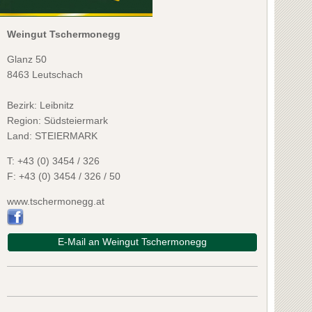
Weingut Tschermonegg
Glanz 50
8463 Leutschach
Bezirk:
Leibnitz
Region: Südsteiermark
Land: STEIERMARK
T:
+43 (0) 3454 / 326
F:
+43 (0) 3454 / 326 / 50
www.tschermonegg.at
E-Mail an Weingut Tschermonegg