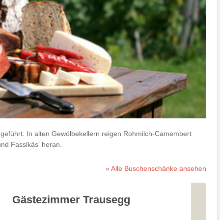
 geführt. In alten Gewölbekellern reigen Rohmilch-Camembert
und Fasslkäs' heran.
» Alle Buschenschänke ansehen
Gästezimmer Trausegg
Busch