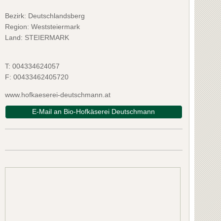
Bezirk:
Deutschlandsberg
Region: Weststeiermark
Land: STEIERMARK
T:
004334624057
F:
00433462405720
www.hofkaeserei-deutschmann.at
E-Mail an Bio-Hofkäserei Deutschmann
enschank Siegfried Köberl
Weingut Hain