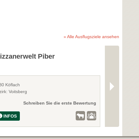
» Alle Ausflugsziele ansehen
izzanerwelt Piber
Bäuerliche
Kleinhand
80 Köflach
8510 Stainz
irk: Voitsberg
Bezirk: Deutsc
Schreiben Sie die erste Bewertung
INFOS
INFOS