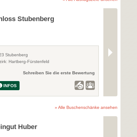
hloss Stubenberg
Stubenber
23 Stubenberg
8223 Stubenbe
irk: Hartberg-Fürstenfeld
Bezirk: Hartber
Schreiben Sie die erste Bewertung
INFOS
INFOS
» Alle Buschenschänke ansehen
ingut Huber
Weingut S