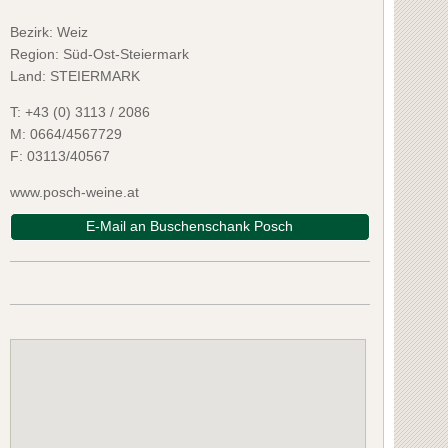
Bezirk:
Weiz
Region: Süd-Ost-Steiermark
Land: STEIERMARK
T:
+43 (0) 3113 / 2086
M:
0664/4567729
F:
03113/40567
www.posch-weine.at
E-Mail an Buschenschank Posch