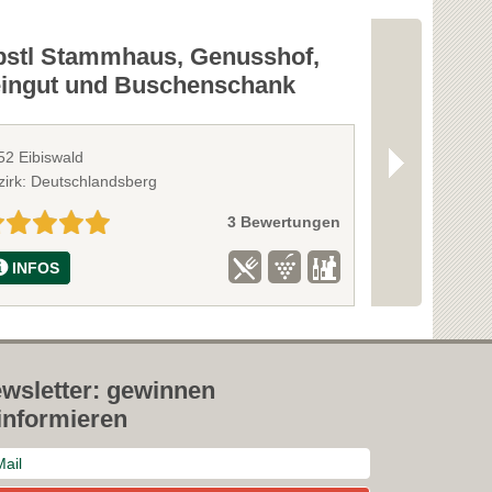
bstl Stammhaus, Genusshof,
Weingut L
ingut und Buschenschank
52 Eibiswald
8544 St. Ulrich
zirk: Deutschlandsberg
Bezirk: Deutsc
3 Bewertungen
INFOS
INFOS
wsletter: gewinnen
informieren