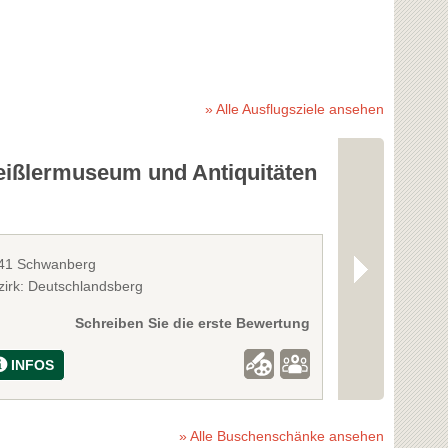
» Alle Ausflugsziele ansehen
eißlermuseum und Antiquitäten
Lebenssc
Kunsthand
41 Schwanberg
8541 Schwanb
zirk: Deutschlandsberg
Bezirk: Deutsc
Schreiben Sie die erste Bewertung
INFOS
INFOS
» Alle Buschenschänke ansehen