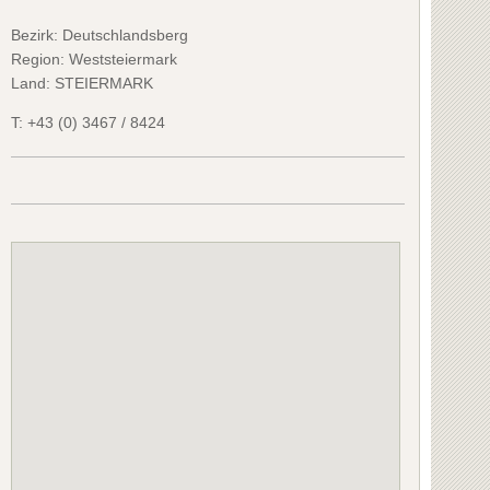
Bezirk:
Deutschlandsberg
Region: Weststeiermark
Land: STEIERMARK
T:
+43 (0) 3467 / 8424