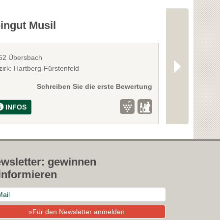
ingut Musil
Kohlroser
62 Übersbach
8480 Mureck
irk: Hartberg-Fürstenfeld
Bezirk: Südost
Schreiben Sie die erste Bewertung
INFOS
INFOS
wsletter: gewinnen
informieren
»Für den Newsletter anmelden