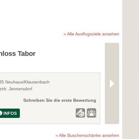
» Alle Ausflugsziele ansehen
hloss Tabor
Styrassic 
85 Neuhaus/Klausenbach
8344 Bad Glei
zirk: Jennersdorf
Bezirk: Südost
Schreiben Sie die erste Bewertung
INFOS
INFOS
» Alle Buschenschänke ansehen