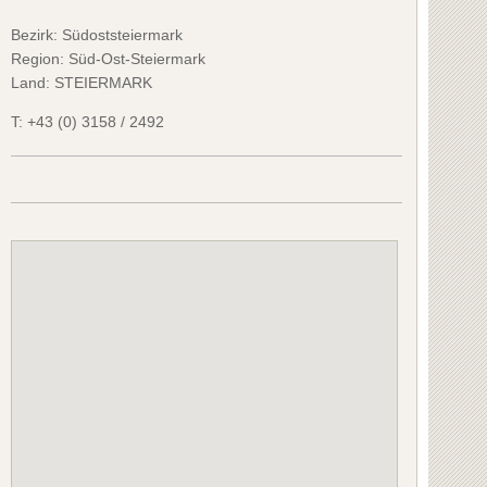
Bezirk:
Südoststeiermark
Region: Süd-Ost-Steiermark
Land: STEIERMARK
T:
+43 (0) 3158 / 2492