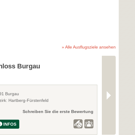
» Alle Ausflugsziele ansehen
hloss Burgau
Heiltherme
91 Burgau
8271 Bad Walte
irk: Hartberg-Fürstenfeld
Bezirk: Hartber
Schreiben Sie die erste Bewertung
INFOS
INFOS