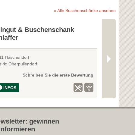
» Alle Buschenschänke ansehen
ingut & Buschenschank
Weingut S
laffer
11 Haschendorf
7321 Raiding
zirk: Oberpullendorf
Bezirk: Oberpul
Schreiben Sie die erste Bewertung
INFOS
INFOS
wsletter: gewinnen
informieren