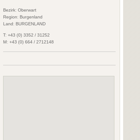
Bezirk:
Oberwart
Region: Burgenland
Land: BURGENLAND
T:
+43 (0) 3352 / 31252
M:
+43 (0) 664 / 2712148