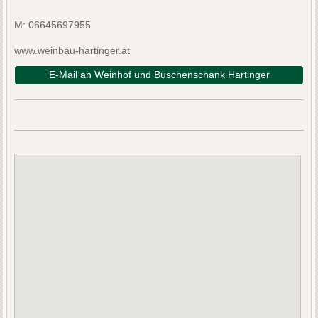
M:
06645697955
www.weinbau-hartinger.at
E-Mail an Weinhof und Buschenschank Hartinger