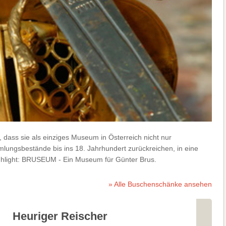
dass sie als einziges Museum in Österreich nicht nur
lungsbestände bis ins 18. Jahrhundert zurückreichen, in eine
Highlight: BRUSEUM - Ein Museum für Günter Brus.
» Alle Buschenschänke ansehen
Heuriger Reischer
Busc