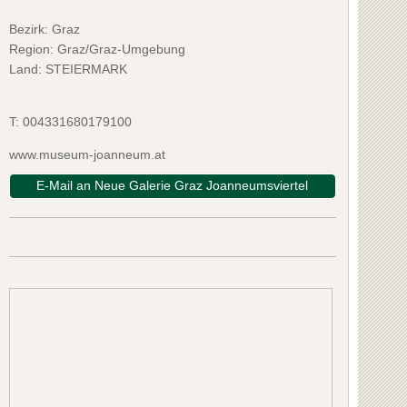
Bezirk:
Graz
Region: Graz/Graz-Umgebung
Land: STEIERMARK
T:
004331680179100
www.museum-joanneum.at
E-Mail an Neue Galerie Graz Joanneumsviertel
henschank Tinnauer
Heuriger Ant