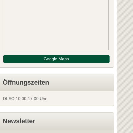
Waldschütz
amlitz
3491 Obernholz
 Leibnitz
Bezirk: Krems
24 Bewertungen
Schr
NFOS
INFOS
Google Maps
Öffnungszeiten
DI-SO 10:00-17:00 Uhr
Newsletter