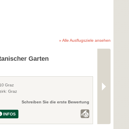
» Alle Ausflugsziele ansehen
tanischer Garten
Golfclub L
10 Graz
8077 Graz-Gös
zirk: Graz
Bezirk: Graz
Schreiben Sie die erste Bewertung
INFOS
INFOS