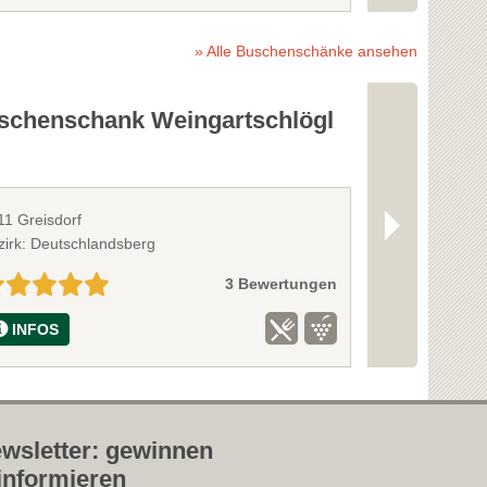
» Alle Buschenschänke ansehen
schenschank Weingartschlögl
Schilcher
11 Greisdorf
8564 Krottendo
zirk: Deutschlandsberg
Bezirk: Voitsbe
3 Bewertungen
INFOS
INFOS
wsletter: gewinnen
informieren