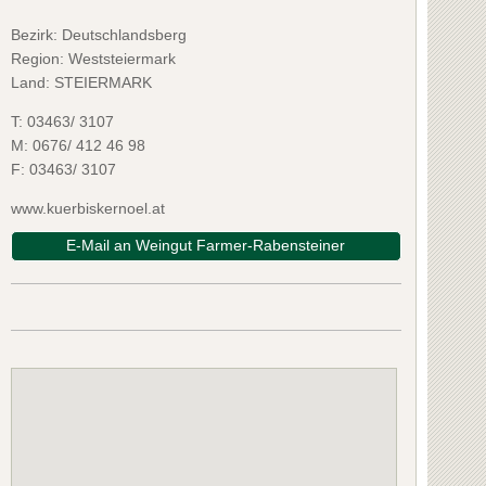
Bezirk:
Deutschlandsberg
Region: Weststeiermark
Land: STEIERMARK
T:
03463/ 3107
M:
0676/ 412 46 98
F:
03463/ 3107
www.kuerbiskernoel.at
E-Mail an Weingut Farmer-Rabensteiner