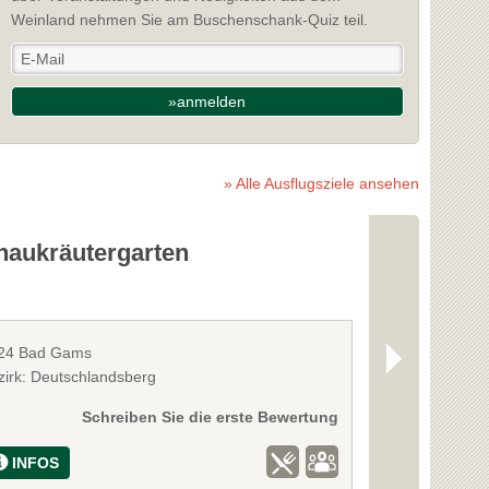
Weinland nehmen Sie am Buschenschank-Quiz teil.
»anmelden
» Alle Ausflugsziele ansehen
haukräutergarten
Mühlen M
24 Bad Gams
8524 Bad Gam
zirk: Deutschlandsberg
Bezirk: Deutsc
Schreiben Sie die erste Bewertung
INFOS
INFOS