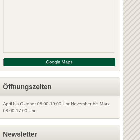
Eveline Eich
ölling
2202 Enzersfeld
 St. Veit
Bezirk: Korneuburg
Schreiben Sie die erste Bewertung
Schr
NFOS
INFOS
Google Maps
Öffnungszeiten
April bis Oktober 08:00-19:00 Uhr November bis März
08:00-17:00 Uhr
Newsletter