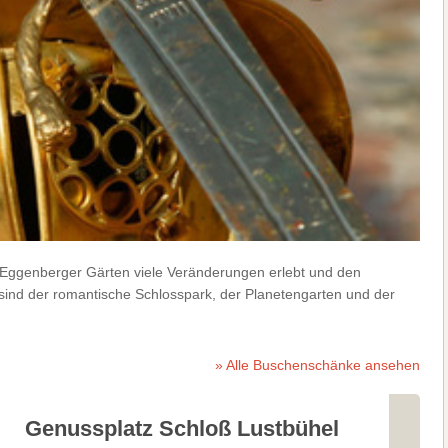
e Eggenberger Gärten viele Veränderungen erlebt und den
 sind der romantische Schlosspark, der Planetengarten und der
» Alle Buschenschänke ansehen
Genussplatz Schloß Lustbühel
Sonn