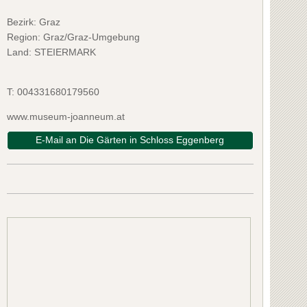
Bezirk:
Graz
Region: Graz/Graz-Umgebung
Land: STEIERMARK
T:
004331680179560
www.museum-joanneum.at
E-Mail an Die Gärten in Schloss Eggenberg
seithube
Buschenscha