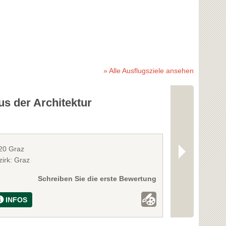
» Alle Ausflugsziele ansehen
s der Architektur
Grazer Sc
20 Graz
8010 Graz
zirk: Graz
Bezirk: Graz
Schreiben Sie die erste Bewertung
INFOS
INFOS