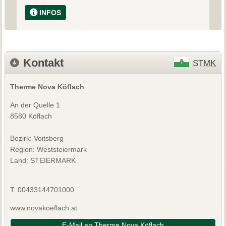
INFOS
Kontakt
STMK
Therme Nova Köflach
An der Quelle 1
8580 Köflach
Bezirk:
Voitsberg
Region: Weststeiermark
Land: STEIERMARK
T:
00433144701000
www.novakoeflach.at
E-Mail an Therme Nova Köflach