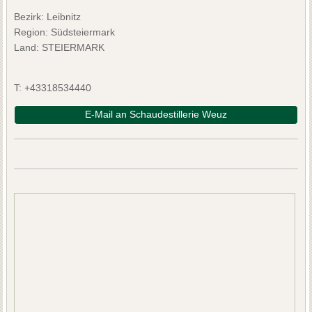
Bezirk:
Leibnitz
Region: Südsteiermark
Land: STEIERMARK
T:
+43318534440
E-Mail an Schaudestillerie Weuz