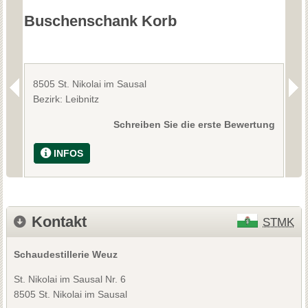
Buschenschank Korb
W
8505 St. Nikolai im Sausal
8
Bezirk: Leibnitz
B
Schreiben Sie die erste Bewertung
INFOS
Kontakt
STMK
Schaudestillerie Weuz
St. Nikolai im Sausal Nr. 6
8505 St. Nikolai im Sausal