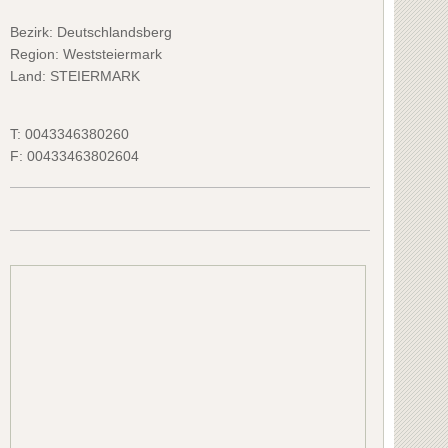
Bezirk:
Deutschlandsberg
Region: Weststeiermark
Land: STEIERMARK
T:
0043346380260
F:
00433463802604