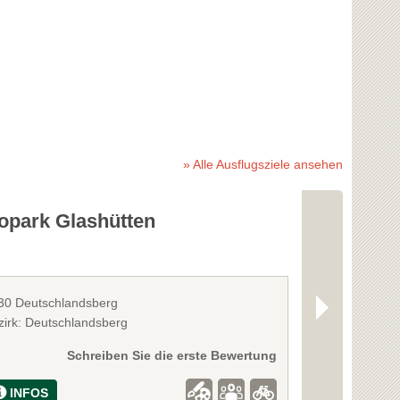
» Alle Ausflugsziele ansehen
opark Glashütten
Vinothek 
Käs"
30 Deutschlandsberg
8530 Deutschl
zirk: Deutschlandsberg
Bezirk: Deutsc
Schreiben Sie die erste Bewertung
INFOS
INFOS