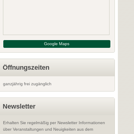
gut Langmann Lex
Bio-Weingut 
t. Stefan ob Stainz
8511 St. Stefan ob 
: Deutschlandsberg
Bezirk: Deutschlan
Google Maps
13 Bewertungen
NFOS
INFOS
Öffnungszeiten
ganzjährig frei zugänglich
Newsletter
Erhalten Sie regelmäßig per Newsletter Informationen
über Veranstaltungen und Neuigkeiten aus dem