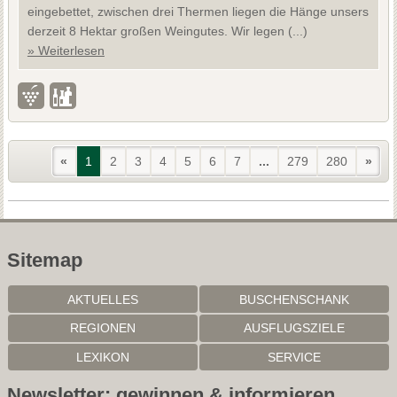
eingebettet, zwischen drei Thermen liegen die Hänge unsers
derzeit 8 Hektar großen Weingutes. Wir legen (...)
» Weiterlesen
«
1
2
3
4
5
6
7
...
279
280
»
Sitemap
AKTUELLES
BUSCHENSCHANK
REGIONEN
AUSFLUGSZIELE
LEXIKON
SERVICE
Newsletter: gewinnen & informieren