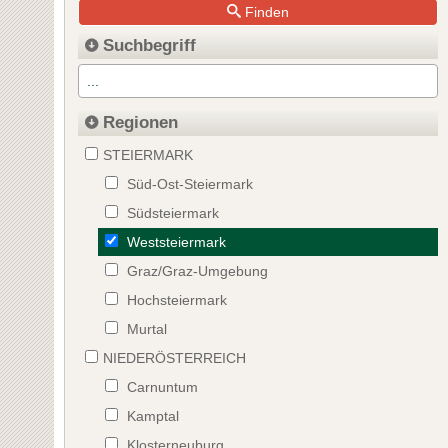
Finden
Suchbegriff
Regionen
STEIERMARK
Süd-Ost-Steiermark
Südsteiermark
Weststeiermark
Graz/Graz-Umgebung
Hochsteiermark
Murtal
NIEDERÖSTERREICH
Carnuntum
Kamptal
Klosterneuburg