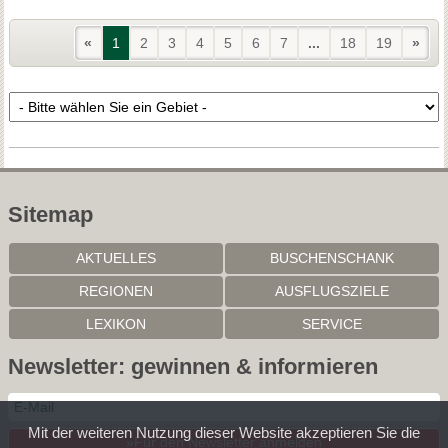
«
1
2
3
4
5
6
7
...
18
19
»
Sitemap
AKTUELLES
BUSCHENSCHANK
REGIONEN
AUSFLUGSZIELE
LEXIKON
SERVICE
Newsletter: gewinnen & informieren
Mit der weiteren Nutzung dieser Website akzeptieren Sie die
»Für den Newsletter anmelden