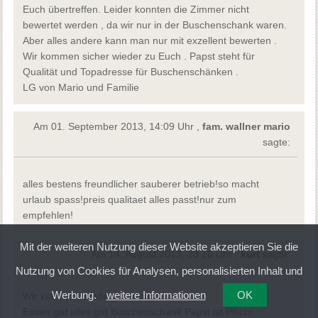
Euch übertreffen. Leider konnten die Zimmer nicht
bewertet werden , da wir nur in der Buschenschank waren.
Aber alles andere kann man nur mit exzellent bewerten .
Wir kommen sicher wieder zu Euch . Papst steht für
Qualität und Topadresse für Buschenschänken .
LG von Mario und Familie
Am 01. September 2013, 14:09 Uhr ,
fam. wallner mario
sagte:
alles bestens freundlicher sauberer betrieb!so macht
urlaub spass!preis qualitaet alles passt!nur zum
empfehlen!
Mit der weiteren Nutzung dieser Website akzeptieren Sie die
Am 14. August 2013, 23:10 Uhr ,
kurt
sagte:
Nutzung von Cookies für Analysen, personalisierten Inhalt und
Werbung.
weitere Informationen
OK
Wir kommen wieder ist super
Essen gut alles gut Buschenschank Papst ist Pflicht