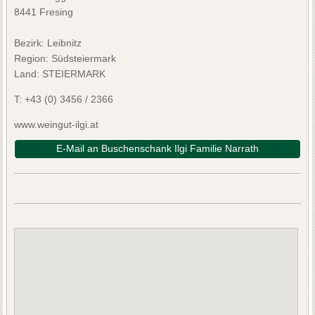
8441 Fresing
Bezirk:
Leibnitz
Region: Südsteiermark
Land: STEIERMARK
T:
+43 (0) 3456 / 2366
www.weingut-ilgi.at
E-Mail an Buschenschank Ilgi Familie Narrath