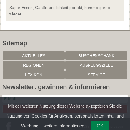
Super Essen, Gastfreundlichkeit perfekt, komme gerne
wieder.
Sitemap
AKTUELLES
BUSCHENSCHANK
REGIONEN
AUSFLUGSZIELE
LEXIKON
SERVICE
Newsletter: gewinnen & informieren
Mit der weiteren Nutzung dieser Website akzeptieren Sie die
»Für den Newsletter anmelden
Nutzung von Cookies für Analysen, personalisierten Inhalt und
Werbung.
weitere Informationen
OK
AGB
|
Kontakt
|
Impressum