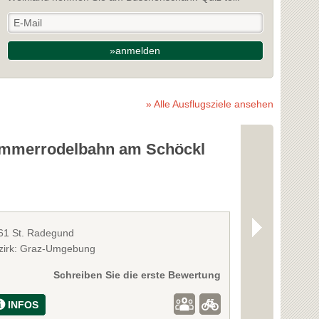
»anmelden
» Alle Ausflugsziele ansehen
mmerrodelbahn am Schöckl
Botanisch
61 St. Radegund
8010 Graz
zirk: Graz-Umgebung
Bezirk: Graz
Schreiben Sie die erste Bewertung
INFOS
INFOS