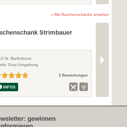
» Alle Buschenschänke ansehen
schenschank Strimbauer
Buschens
13 St. Bartholomä
8063 Eggersdor
zirk: Graz-Umgebung
Bezirk: Graz-
2 Bewertungen
INFOS
INFOS
wsletter: gewinnen
informieren