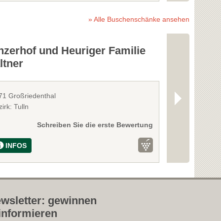
» Alle Buschenschänke ansehen
nzerhof und Heuriger Familie
Bioweinba
ltner
71 Großriedenthal
3481 Fels/Wag
irk: Tulln
Bezirk: Tulln
Schreiben Sie die erste Bewertung
INFOS
INFOS
wsletter: gewinnen
informieren