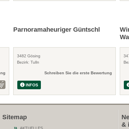
Parnoramaheuriger Güntschl
Wi
Wa
3482 Gösing
34
Bezirk: Tulln
Bez
ung
Schreiben Sie die erste Bewertung
INFOS
Sitemap
Ne
& 
AKTUELLES