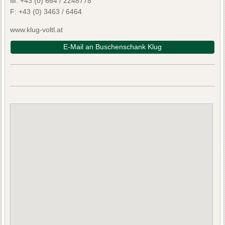
M:
+43 (0) 664 / 2248778
F:
+43 (0) 3463 / 6464
www.klug-voltl.at
E-Mail an Buschenschank Klug