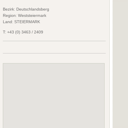
Bezirk:
Deutschlandsberg
Region: Weststeiermark
Land: STEIERMARK
T:
+43 (0) 3463 / 2409