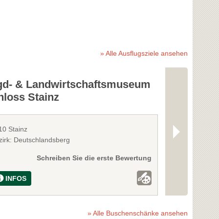
» Alle Ausflugsziele ansehen
gd- & Landwirtschaftsmuseum
Schloss St
hloss Stainz
10 Stainz
8510 Stainz
zirk: Deutschlandsberg
Bezirk: Deutsc
Schreiben Sie die erste Bewertung
INFOS
INFOS
» Alle Buschenschänke ansehen