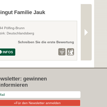
ingut Familie Jauk
Weingut F
44 Pölfing-Brunn
8524 Bad Gam
zirk: Deutschlandsberg
Bezirk: Deutsc
Schreiben Sie die erste Bewertung
INFOS
INFOS
wsletter: gewinnen
informieren
»Für den Newsletter anmelden