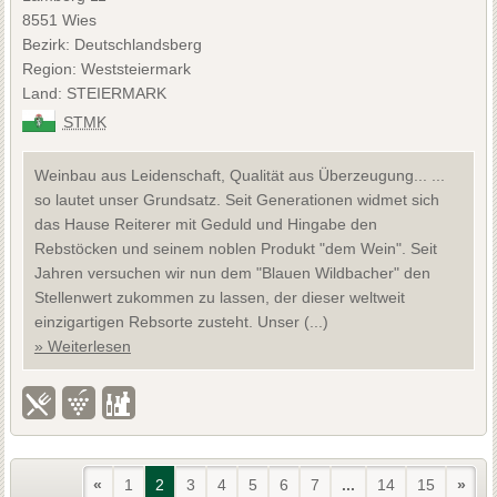
8551 Wies
Bezirk: Deutschlandsberg
Region: Weststeiermark
Land: STEIERMARK
STMK
Weinbau aus Leidenschaft, Qualität aus Überzeugung... ...
so lautet unser Grundsatz. Seit Generationen widmet sich
das Hause Reiterer mit Geduld und Hingabe den
Rebstöcken und seinem noblen Produkt "dem Wein". Seit
Jahren versuchen wir nun dem "Blauen Wildbacher" den
Stellenwert zukommen zu lassen, der dieser weltweit
einzigartigen Rebsorte zusteht. Unser (...)
» Weiterlesen
«
1
2
3
4
5
6
7
...
14
15
»