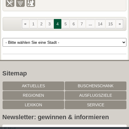
«
1
2
3
4
5
6
7
...
14
15
»
Sitemap
AKTUELLES
BUSCHENSCHANK
REGIONEN
AUSFLUGSZIELE
LEXIKON
SERVICE
Newsletter: gewinnen & informieren