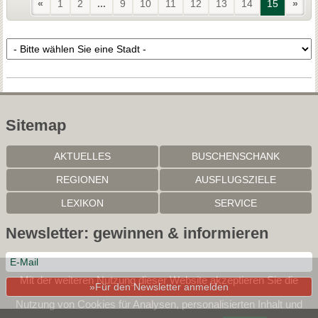
«
1
2
...
9
10
11
12
13
14
15
»
Sitemap
AKTUELLES
BUSCHENSCHANK
REGIONEN
AUSFLUGSZIELE
LEXIKON
SERVICE
Newsletter: gewinnen & informieren
Mit der weiteren Nutzung dieser Website akzeptieren Sie die
»Für den Newsletter anmelden
Nutzung von Cookies für Analysen, personalisierten Inhalt und