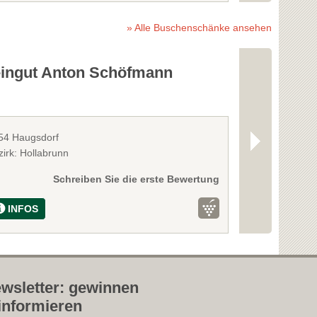
» Alle Buschenschänke ansehen
ingut Anton Schöfmann
Weingut Zu
54 Haugsdorf
2073 Schratten
zirk: Hollabrunn
Bezirk: Hollabr
Schreiben Sie die erste Bewertung
INFOS
INFOS
wsletter: gewinnen
informieren