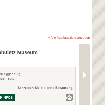
» Alle Ausflugsziele ansehen
ahuletz Museum
Nostalgie
30 Eggenburg
3730 Eggenbu
zirk: Horn
Bezirk: Horn
Schreiben Sie die erste Bewertung
INFOS
INFOS