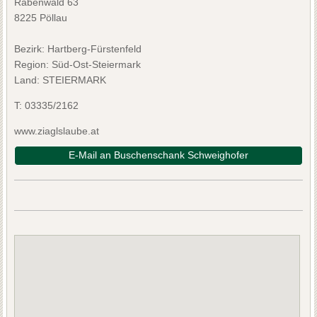
Rabenwald 63
8225 Pöllau
Bezirk:
Hartberg-Fürstenfeld
Region: Süd-Ost-Steiermark
Land: STEIERMARK
T:
03335/2162
www.ziaglslaube.at
E-Mail an Buschenschank Schweighofer